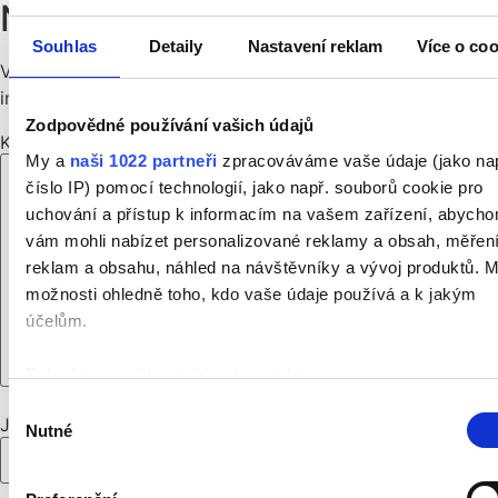
Napsat komentář
Souhlas
Detaily
Nastavení reklam
Více o coo
Vaše e-mailová adresa nebude zveřejněna.
Vyžadované
informace jsou označeny
*
Zodpovědné používání vašich údajů
Komentář
*
My a
naši 1022 partneři
zpracováváme vaše údaje (jako na
číslo IP) pomocí technologií, jako např. souborů cookie pro
uchování a přístup k informacím na vašem zařízení, abych
vám mohli nabízet personalizované reklamy a obsah, měřen
reklam a obsahu, náhled na návštěvníky a vývoj produktů. 
možnosti ohledně toho, kdo vaše údaje používá a k jakým
účelům.
Pokud to povolíte, rádi bychom také:
Shromažďovali informace o vaší geografické poloze,
Výběr
Jméno
*
Nutné
které mohou být přesné na několik metrů
souhlasu
Identifikovali vaše zařízení pomocí aktivního skenov
pro konkrétní charakteristiky (otisk prstu)